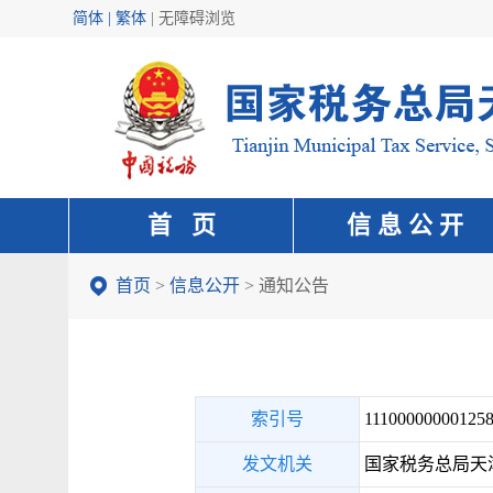
简体 | 繁体
|
无障碍浏览
首 页
信 息 公 开
首页
>
信息公开
>
通知公告
索引号
111000000001258
发文机关
国家税务总局天