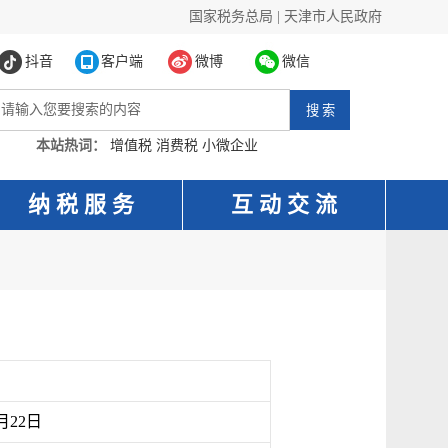
国家税务总局
|
天津市人民政府
抖音
客户端
微博
微信
本站热词：
增值税
消费税
小微企业
纳 税 服 务
互 动 交 流
月22日