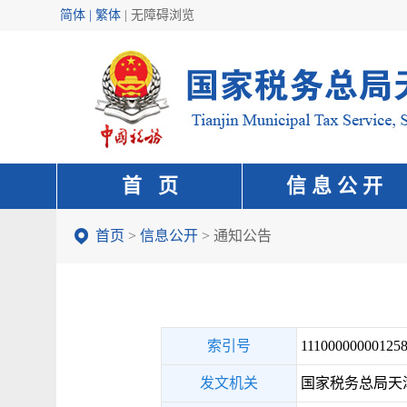
简体 | 繁体
|
无障碍浏览
首 页
信 息 公 开
首页
>
信息公开
>
通知公告
索引号
111000000001258
发文机关
国家税务总局天