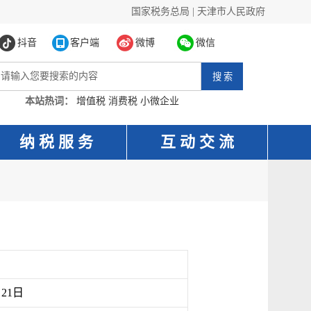
国家税务总局
|
天津市人民政府
抖音
客户端
微博
微信
本站热词：
增值税
消费税
小微企业
纳 税 服 务
互 动 交 流
月21日