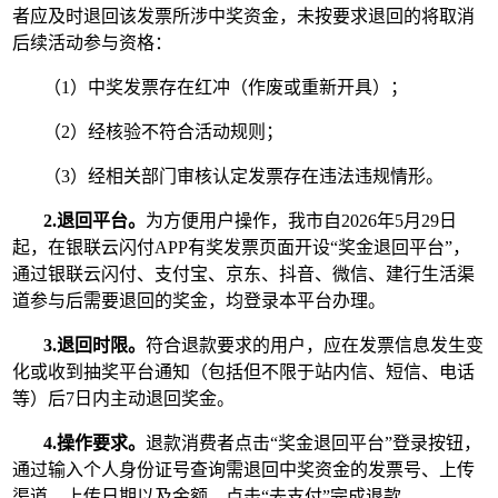
者应及时退回该发票所涉中奖资金，未按要求退回的将取消
后续活动参与资格：
（1）中奖发票存在红冲（作废或重新开具）；
（2）经核验不符合活动规则；
（3）经相关部门审核认定发票存在违法违规情形。
2.
退回平台。
为方便用户操作，我市自2026年5月29日
起，在银联云闪付APP有奖发票页面开设“奖金退回平台”，
通过银联云闪付、支付宝、京东、抖音、微信、建行生活渠
道参与后需要退回的奖金，均登录本平台办理。
3.
退回时限。
符合退款要求的用户，应在发票信息发生变
化或收到抽奖平台通知（包括但不限于站内信、短信、电话
等）后7日内主动退回奖金。
4.
操作要求。
退款消费者点击“奖金退回平台”登录按钮，
通过输入个人身份证号查询需退回中奖资金的发票号、上传
渠道、上传日期以及金额，点击“去支付”完成退款。