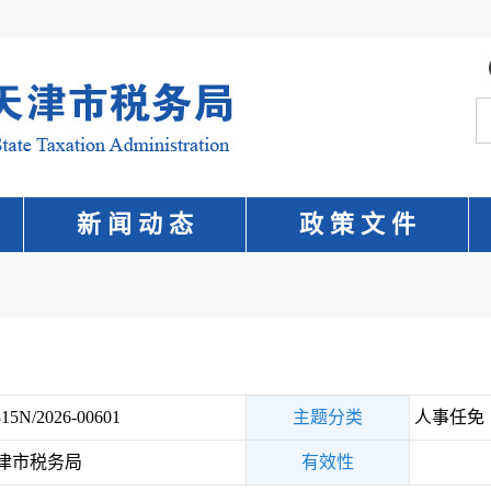
新 闻 动 态
政 策 文 件
15N/2026-00601
主题分类
人事任免
津市税务局
有效性