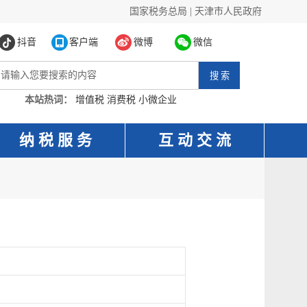
国家税务总局
|
天津市人民政府
抖音
客户端
微博
微信
本站热词：
增值税
消费税
小微企业
纳 税 服 务
互 动 交 流