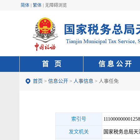
简体 | 繁体
|
无障碍浏览
首 页
信 息 公 开
首页
>
信息公开
>
人事信息
>
人事任免
索引号
111000000001258
发文机关
国家税务总局天