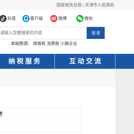
国家税务总局
|
天津市人民政府
抖音
客户端
微博
微信
本站热词：
增值税
消费税
小微企业
纳 税 服 务
互 动 交 流
考