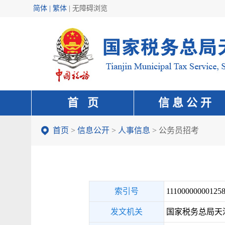
简体 | 繁体
|
无障碍浏览
首 页
信 息 公 开
首页
>
信息公开
>
人事信息
>
公务员招考
索引号
111000000001258
发文机关
国家税务总局天