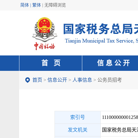
简体 | 繁体
|
无障碍浏览
首 页
信 息 公 开
首页
>
信息公开
>
人事信息
>
公务员招考
索引号
111000000001258
发文机关
国家税务总局天