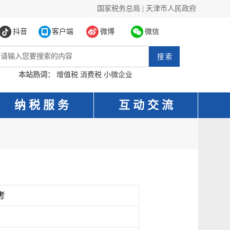
国家税务总局
|
天津市人民政府
抖音
客户端
微博
微信
本站热词：
增值税
消费税
小微企业
纳 税 服 务
互 动 交 流
考