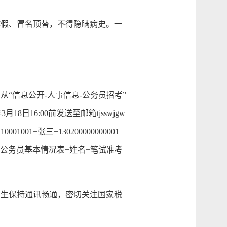
假、冒名顶替，不得隐瞒病史。一
信息公开-人事信息-公务员招考”
日16:00前发送至邮箱tjsswjgw
01+张三+130200000000001
录公务员基本情况表+姓名+笔试准考
生保持通讯畅通，密切关注国家税