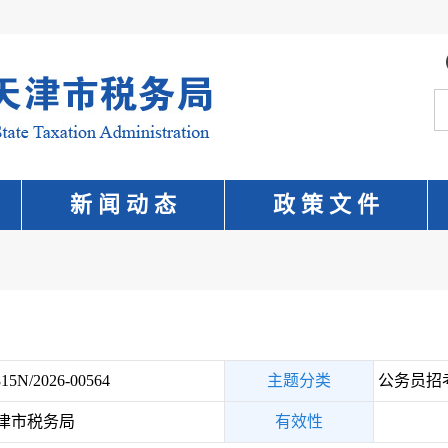
新 闻 动 态
政 策 文 件
15N/2026-00564
主题分类
公务员招
津市税务局
有效性