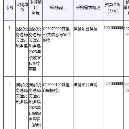
采购项
采购单
预算金额
序号
目
采购品目
采购需求概况
采
位
(
万元
)
名称
1
100.000000
国家税
国家税
C23079900
其他
详见项目详情
20
务总局
务总局
公共信息与宣传
0
天津市
天津市
服务
税务局
税务局
2025
年
税收宣
传服务
项目
2
70.000000
国家税
国家税
C23090199
其他
详见项目详情
20
务总局
务总局
印刷服务
0
天津市
天津市
税务局
税务局
2025
年
印刷服
务项目
（纳税