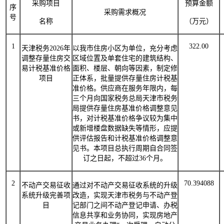
采购项目
预算金额
序
采购需求概况
号
名称
（万元）
1
322.00
天津税务
2026
年
以我市住房小区为单位，充分考虑
调整存量住房交
区域位置及单套住宅的建筑结构、
易计税基准价格
面积、楼层、朝向等因素，制定修
项目
正体系，批量提供存量住房计税基
准价格。供应商在服务年限内，每
三个月向国家税务总局天津市税务
局提供存量住房基准价格调整意见
书，对计税基准价格争议较为集中
或新增楼盘数据缺失等情形，应提
供评估报告和计税基准价格调整意
见书。本项目总执行周期自合同签
订之日起，不超过
36
个月。
2
70.394088
不动产交易征收
通过对不动产交易征收系统的升级
系统升级完善项
改造，实现天津市税务与不动产登
目
记部门之间不动产登记申请、办税
信息共享和业务协同，实现房地产