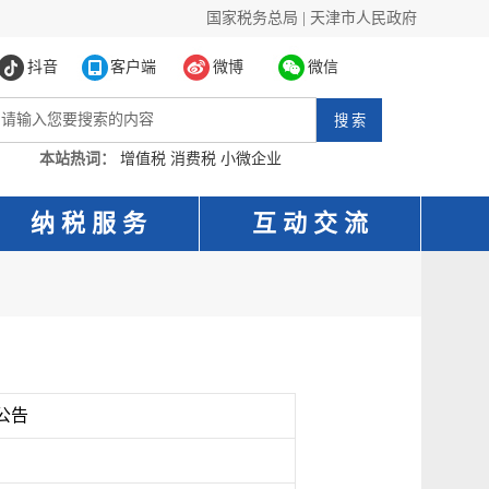
国家税务总局
|
天津市人民政府
抖音
客户端
微博
微信
本站热词：
增值税
消费税
小微企业
纳 税 服 务
互 动 交 流
公告