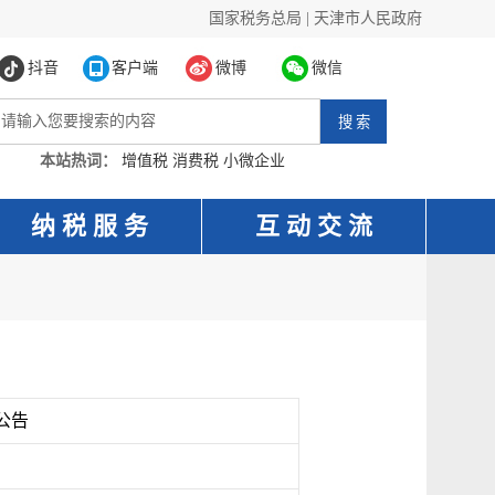
国家税务总局
|
天津市人民政府
抖音
客户端
微博
微信
本站热词：
增值税
消费税
小微企业
纳 税 服 务
互 动 交 流
公告