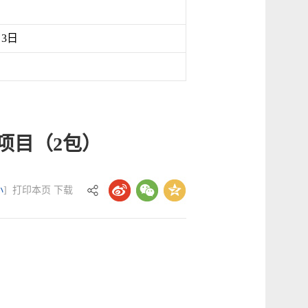
月3日
项目（2包）
小
]
打印本页
下载