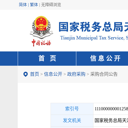
简体 | 繁体
|
无障碍浏览
首 页
信 息 公 开
首页
>
信息公开
>
政府采购
>
采购合同公告
索引号
111000000001258
发文机关
国家税务总局天