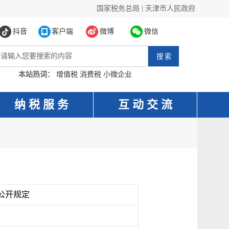
国家税务总局
|
天津市人民政府
抖音
客户端
微博
微信
本站热词：
增值税
消费税
小微企业
纳 税 服 务
互 动 交 流
公开规定