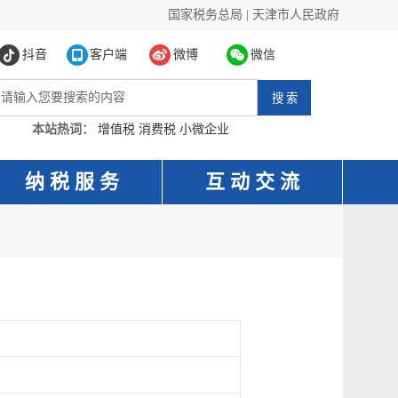
国家税务总局
|
天津市人民政府
抖音
客户端
微博
微信
本站热词：
增值税
消费税
小微企业
纳 税 服 务
互 动 交 流