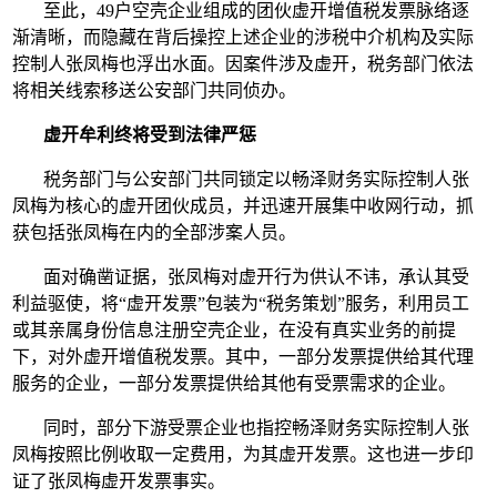
至此，49户空壳企业组成的团伙虚开增值税发票脉络逐
渐清晰，而隐藏在背后操控上述企业的涉税中介机构及实际
控制人张凤梅也浮出水面。因案件涉及虚开，税务部门依法
将相关线索移送公安部门共同侦办。
虚开牟利终将受到法律严惩
税务部门与公安部门共同锁定以畅泽财务实际控制人张
凤梅为核心的虚开团伙成员，并迅速开展集中收网行动，抓
获包括张凤梅在内的全部涉案人员。
面对确凿证据，张凤梅对虚开行为供认不讳，承认其受
利益驱使，将“虚开发票”包装为“税务策划”服务，利用员工
或其亲属身份信息注册空壳企业，在没有真实业务的前提
下，对外虚开增值税发票。其中，一部分发票提供给其代理
服务的企业，一部分发票提供给其他有受票需求的企业。
同时，部分下游受票企业也指控畅泽财务实际控制人张
凤梅按照比例收取一定费用，为其虚开发票。这也进一步印
证了张凤梅虚开发票事实。