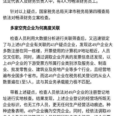
法定代表人及财务负责人中，有4人为畅泽财务员工。
针对以上疑点，国家税务总局天津市税务局第四稽查局
依法对畅泽财务立案检查。
多家空壳企业为何高度关联
检查人员利用大数据分析进行关联筛查后，又迅速锁定
了与上述6户企业有关联的43户疑点企业，发现这49户企业大
多数注册在同一栋楼，开票使用的计算机IP地址相近，人员
交叉任职。同时，通过调取企业开具的发票信息还发现，以
上49户企业的下游受票方所属行业类别涉及服务业、制造
业、批发零售业、建筑业及房地产业等多个行业，且经营地
遍布全国多个省市。而这49户企业在税务机关登记的从业人
数普遍在1至5人，这与其业务承载能力极不匹配。
带着上述疑点，检查人员依法对49户企业的注册登记地
址进行实地核查。结果发现，上述企业登记的经营场所既无
企业标识，也无工作人员，更无任何生产经营活动痕迹。种
种迹象表明，49户企业确为空壳企业。同时，经依法调取49