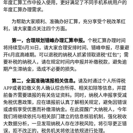
年度汇算工作中投入使用，更好满足了不同手机系统用户的
年度汇算办理需求。
为帮助大家顺利、准确办好汇算，充分享受个税改革红
利，请大家重点关注四个方面。
第一，合理规划错峰办理汇算申报。
个税汇算办理时间
将持续至6月30日，请大家合理安排时间、错峰申报，尽量避
开6月底高峰期。可以退税的纳税人抓紧领取退税“红包”；需
要补税的纳税人，请在规定时间内申报并补缴税款，避免逾
期产生滞纳金，造成不必要的损失。
第二，全面准确填报相关信息。
请及时通过个人所得税
APP或者扣缴义务人确认综合所得、相关扣除等信息，并提
前备齐需要填报的有关佐证资料。同时，纳税人申报享受减
免税优惠政策，应在填报前认真了解相关规定，避免因错误
或虚假享受优惠而补缴滞纳金。在此提醒广大纳税人，今年
我们将继续依托与相关部门建立的信息核验机制，强化税收
大数据分析，一旦发现纳税人存在涉税风险，将引导更正错
误，拒不改正的，税务机关将依法依规进行处理。