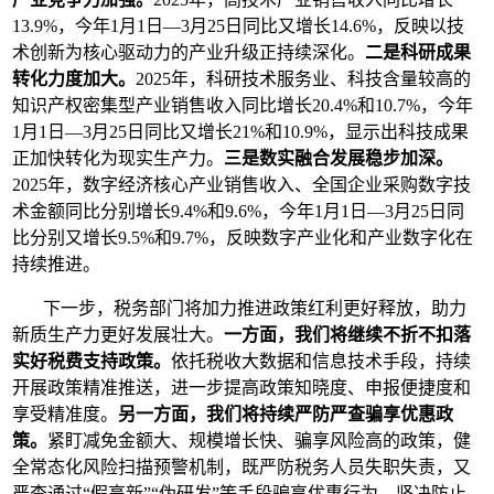
13.9%，今年1月1日—3月25日同比又增长14.6%，反映以技
术创新为核心驱动力的产业升级正持续深化。
二是科研成果
转化力度加大。
2025年，科研技术服务业、科技含量较高的
知识产权密集型产业销售收入同比增长20.4%和10.7%，今年
1月1日—3月25日同比又增长21%和10.9%，显示出科技成果
正加快转化为现实生产力。
三是数实融合发展稳步加深。
2025年，数字经济核心产业销售收入、全国企业采购数字技
术金额同比分别增长9.4%和9.6%，今年1月1日—3月25日同
比分别又增长9.5%和9.7%，反映数字产业化和产业数字化在
持续推进。
下一步，税务部门将加力推进政策红利更好释放，助力
新质生产力更好发展壮大。
一方面，我们将继续不折不扣落
实好税费支持政策。
依托税收大数据和信息技术手段，持续
开展政策精准推送，进一步提高政策知晓度、申报便捷度和
享受精准度。
另一方面，我们将持续严防严查骗享优惠政
策。
紧盯减免金额大、规模增长快、骗享风险高的政策，健
全常态化风险扫描预警机制，既严防税务人员失职失责，又
严查通过“假高新”“伪研发”等手段骗享优惠行为，坚决防止