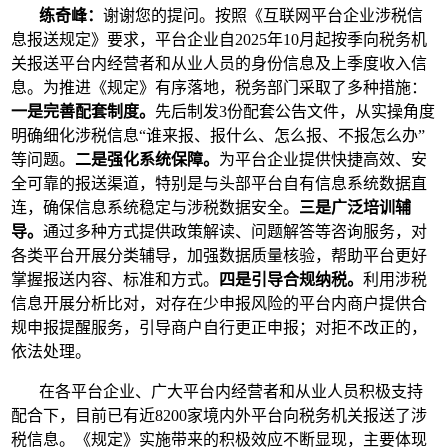
练奇峰：
谢谢您的提问。按照《互联网平台企业涉税信
息报送规定》要求，平台企业自2025年10月起按季向税务机
关报送平台内经营者和从业人员的身份信息及上季度收入信
息。为推进《规定》有序落地，税务部门采取了多种措施：
一是完善配套制度。
先后制发3份配套公告文件，从实操角度
明确细化涉税信息“谁来报、报什么、怎么报、不报怎么办”
等问题。
二是强化系统保障。
为平台企业提供快捷高效、安
全可靠的报送渠道，特别是与头部平台自有信息系统数据直
连，确保信息系统稳定与涉税数据安全。
三是广泛培训辅
导。
通过多种方式提供政策解读、问题解答等咨询服务，对
各类平台开展分类辅导，加强数据质量核验，帮助平台更好
掌握报送内容、标准和方式。
四是引导合规纳税。
利用涉税
信息开展分析比对，对存在少申报风险的平台内商户提供合
规申报提醒服务，引导商户自行更正申报；对拒不改正的，
依法处理。
在各平台企业、广大平台内经营者和从业人员积极支持
配合下，目前已有近8200家境内外平台向税务机关报送了涉
税信息。《规定》实施带来的积极效应不断显现，主要体现