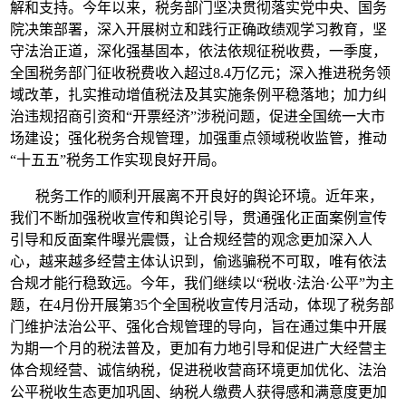
解和支持。今年以来，税务部门坚决贯彻落实党中央、国务
院决策部署，深入开展树立和践行正确政绩观学习教育，坚
守法治正道，深化强基固本，依法依规征税收费，一季度，
全国税务部门征收税费收入超过8.4万亿元；深入推进税务领
域改革，扎实推动增值税法及其实施条例平稳落地；加力纠
治违规招商引资和“开票经济”涉税问题，促进全国统一大市
场建设；强化税务合规管理，加强重点领域税收监管，推动
“十五五”税务工作实现良好开局。
税务工作的顺利开展离不开良好的舆论环境。近年来，
我们不断加强税收宣传和舆论引导，贯通强化正面案例宣传
引导和反面案件曝光震慑，让合规经营的观念更加深入人
心，越来越多经营主体认识到，偷逃骗税不可取，唯有依法
合规才能行稳致远。今年，我们继续以“税收·法治·公平”为主
题，在4月份开展第35个全国税收宣传月活动，体现了税务部
门维护法治公平、强化合规管理的导向，旨在通过集中开展
为期一个月的税法普及，更加有力地引导和促进广大经营主
体合规经营、诚信纳税，促进税收营商环境更加优化、法治
公平税收生态更加巩固、纳税人缴费人获得感和满意度更加