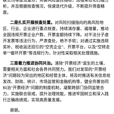
联公司等整治重点，完善风险监控指标，加强常态化扫描分
析，并且根据核查情况，快速迭代升级，不断提升筛查精
度。
二是扎实开展核查处置。
对风险扫描指向的高风险地
区、行业、企业进行重点核查，持续清存量、遏增量，推动
全国违规开票企业户数、开票金额持续下降。对不法分子虚
开发票等违法行为，严肃查处，绝不手软；对通过实施违规
奖补、税收返还招引的“空壳企业”、开票平台，以及“空转走
单”“循环开票”等违规行为，针对性采取相关处理措施。
三是着力推进协同共治。
清除“开票经济”滋生的土壤，
需要相关方面和社会各界共同努力。我们对发现的“开票经
济”问题较为突出的地区和经营主体，将及时推送有关信息给
发改、财政、统计、市场监管和金融机构等，健全完善协同
纠治“开票经济”问题的制度机制，凝聚跨部门协同监管合
力，实施联合惩戒，提升治理效能，推进牢固树立和深入践
行正确政绩观，实现高质量发展。
谢谢。