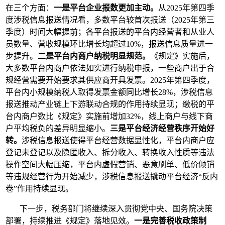
在三个方面：
一是平台企业报数更加主动。
从2025年第四季
度涉税信息报送情况看，多数平台较首次报送（2025年第三
季度）时间大幅提前；各平台报送的平台内经营者和从业人
员数量、营收规模环比增长均超过10%，报送信息质量进一
步提升。
二是平台内商户纳税明显规范。
《规定》实施后，
大多数平台内商户依法如实进行纳税申报，一些商户出于合
规经营需要开始要求其供应商开具发票。2025年第四季度，
平台内小规模纳税人取得发票金额同比增长28%，涉税信息
报送推动产业链上下游联动合规的作用持续显现；缴税的平
台内商户数比《规定》实施前增加32%，线上商户与线下商
户平均税负的差异明显缩小。
三是平台经济经营秩序开始好
转。
涉税信息报送使得平台经营数据显性化，平台内商户应
登记未登记以及隐匿收入、拆分收入、转换收入性质等违法
操作空间大幅压缩，平台内虚假营销、恶意刷单、低价倾销
等违规经营行为开始减少，涉税信息报送撬动平台经济“反内
卷”作用持续显现。
下一步，税务部门将继续深入贯彻党中央、国务院决策
部署，持续推进《规定》落地见效。
一是完善税收政策制