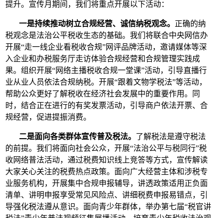
提升。宣传月期间，我们将重点开展以下活动：
一是持续推动树立合规经营、诚信纳税观念。
正确的纳
税观念是法治公平税收生态的基础。我们将联合中央网信办
开展“走一线企业看税收合规”网评品牌活动，邀请媒体等深
入企业和办税服务厅走访体验合规经营和合规管理实践成
果。组织开展“网络主播税收合规一堂课”活动，引导直播行
业从业人员依法合规纳税。开展“跟着文物学税法”等活动，
帮助公众更好了解税收在经济社会发展中的重要作用。同
时，结合正在进行的有奖发票活动，引导商户依法开票、合
规经营，促进提振消费。
二是面向各类群体宣传普及税法。
了解税法是遵守税法
的前提。我们将面向社会公众，开展“法治公平与税同行”税
收网络普法活动，通过税费知识线上竞答等方式，宣传解读
大家关心关注的税费热点政策。面向广大经营主体和涉税专
业服务机构，开展集中合规申报辅导，讲透政策适用正负面
清单、讲明申报享受常见风险点、讲细税费申报易错点，引
导强化税法遵从意识。面向青少年群体，举办第七届“税官讲