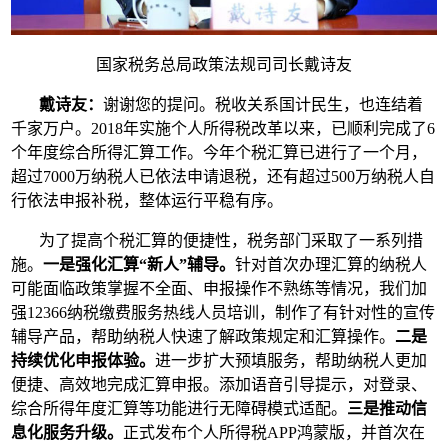
国家税务总局政策法规司司长戴诗友
戴诗友：
谢谢您的提问。税收关系国计民生，也连结着
千家万户。2018年实施个人所得税改革以来，已顺利完成了6
个年度综合所得汇算工作。今年个税汇算已进行了一个月，
超过7000万纳税人已依法申请退税，还有超过500万纳税人自
行依法申报补税，整体运行平稳有序。
为了提高个税汇算的便捷性，税务部门采取了一系列措
施。
一是强化汇算“新人”辅导。
针对首次办理汇算的纳税人
可能面临政策掌握不全面、申报操作不熟练等情况，我们加
强12366纳税缴费服务热线人员培训，制作了有针对性的宣传
辅导产品，帮助纳税人快速了解政策规定和汇算操作。
二是
持续优化申报体验。
进一步扩大预填服务，帮助纳税人更加
便捷、高效地完成汇算申报。添加语音引导提示，对登录、
综合所得年度汇算等功能进行无障碍模式适配。
三是推动信
息化服务升级。
正式发布个人所得税APP鸿蒙版，并首次在