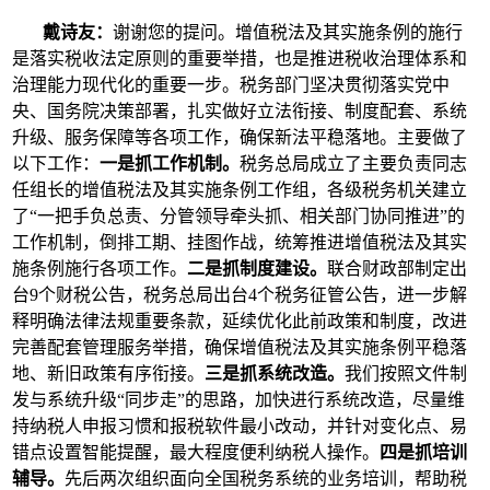
戴诗友：
谢谢您的提问。增值税法及其实施条例的施行
是落实税收法定原则的重要举措，也是推进税收治理体系和
治理能力现代化的重要一步。税务部门坚决贯彻落实党中
央、国务院决策部署，扎实做好立法衔接、制度配套、系统
升级、服务保障等各项工作，确保新法平稳落地。主要做了
以下工作：
一是抓工作机制。
税务总局成立了主要负责同志
任组长的增值税法及其实施条例工作组，各级税务机关建立
了“一把手负总责、分管领导牵头抓、相关部门协同推进”的
工作机制，倒排工期、挂图作战，统筹推进增值税法及其实
施条例施行各项工作。
二是抓制度建设。
联合财政部制定出
台9个财税公告，税务总局出台4个税务征管公告，进一步解
释明确法律法规重要条款，延续优化此前政策和制度，改进
完善配套管理服务举措，确保增值税法及其实施条例平稳落
地、新旧政策有序衔接。
三是抓系统改造。
我们按照文件制
发与系统升级“同步走”的思路，加快进行系统改造，尽量维
持纳税人申报习惯和报税软件最小改动，并针对变化点、易
错点设置智能提醒，最大程度便利纳税人操作。
四是抓培训
辅导。
先后两次组织面向全国税务系统的业务培训，帮助税