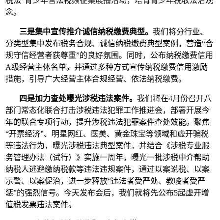
税法”青少年普法视频征集展播活动，培育青少年税收法治观
念。
三是集中宣传推介诚信纳税缴费典型。
我们将分行业、
分类型集中发布税务合规、诚信纳税缴费典型案例，营造“合
规守信经营者获尊重”的良好氛围。同时，公布纳税缴费信用
A级经营主体名单，并通过多种方式宣传纳税缴费信用激励
措施，引导广大经营主体合规经营、依法纳税缴费。
四是加力查处曝光涉税违法案件。
我们将在4月份召开八
部门常态化联合打击涉税违法犯罪工作推进会，部署开展今
年的联合专项行动，提升涉税违法犯罪案件查处效能。聚焦
“开票经济”、明星网红、医美、黄金珠宝等领域和虚开骗税
等违法行为，曝光涉税违法典型案件，并结合《涉税专业服
务管理办法（试行）》实施一周年，曝光一批涉税中介帮助
纳税人逃避缴纳税款等违法违规案件，通过以案说税、以案
示警、以案促治，进一步释放“违法者受严处、教唆者受严
惩”的强烈信号。今天发布会后，我们就将先公布5起虚开增
值税发票违法案件。