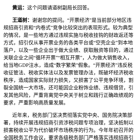
黄运：
这个问题请道树副局长回答。
王道树：
谢谢您的提问。“开票经济”是当前部分地区违
规招商引资和“内卷式”竞争比较突出的表现形式。较为典型
的情况，是一些地方通过违规实施与税收挂钩的财政返还等
方式，招引仅从事开票业务的各类平台或“空壳企业”到本地
落户，以及一些企业出于做大业绩、获取融资等目的，通过
关联企业之间“循环开票”“相互开票”，人为做大销售收入，
给当地GDP注水，造成“数字繁荣”假象。“开票经济”违反税
收征管法、税收实体法以及发票管理办法，既破坏经济税收
秩序，造成国家实际财力损失，又损害了公平竞争环境，割
裂全国统一大市场，还可能因企业粉饰业绩、违规借贷，引
发其他风险，严重背离党中央关于树立和践行正确政绩观的
要求，严重影响高质量发展。
近年来，税务部门坚决贯彻落实党中央、国务院决策部
署，持续开展违规招商引资涉税问题专项治理，坚决抵制以
损害税收公平为代价破坏市场秩序的行为。今年年初召开的
全国税务工作会议，要求各级税务部门严格落实违规招商引