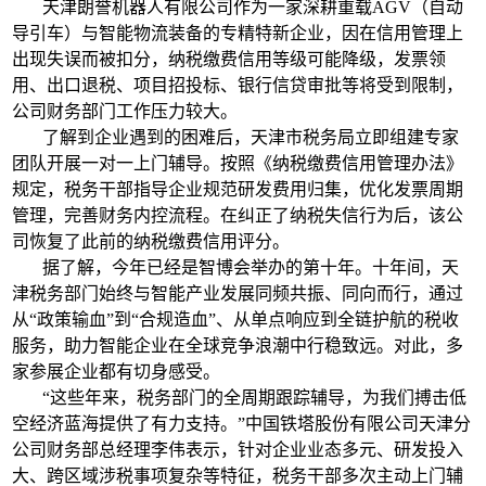
天津朗誉机器人有限公司作为一家深耕重载AGV（自动
导引车）与智能物流装备的专精特新企业，因在信用管理上
出现失误而被扣分，纳税缴费信用等级可能降级，发票领
用、出口退税、项目招投标、银行信贷审批等将受到限制，
公司财务部门工作压力较大。
了解到企业遇到的困难后，天津市税务局立即组建专家
团队开展一对一上门辅导。按照《纳税缴费信用管理办法》
规定，税务干部指导企业规范研发费用归集，优化发票周期
管理，完善财务内控流程。在纠正了纳税失信行为后，该公
司恢复了此前的纳税缴费信用评分。
据了解，今年已经是智博会举办的第十年。十年间，天
津税务部门始终与智能产业发展同频共振、同向而行，通过
从“政策输血”到“合规造血”、从单点响应到全链护航的税收
服务，助力智能企业在全球竞争浪潮中行稳致远。对此，多
家参展企业都有切身感受。
“这些年来，税务部门的全周期跟踪辅导，为我们搏击低
空经济蓝海提供了有力支持。”中国铁塔股份有限公司天津分
公司财务部总经理李伟表示，针对企业业态多元、研发投入
大、跨区域涉税事项复杂等特征，税务干部多次主动上门辅