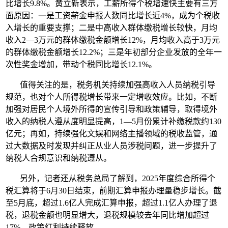
比增长9.8%。黄立新表示，工薪所得个税增速快主要有三方
面原因：一是工资薪金申报人数同比增长近4%，成为个税收
入增长的重要支撑；二是中高收入群体缴税增长较快，月均
收入2—3万元的群体缴税金额增长12%，月均收入高于3万元
的群体缴税金额增长12.2%；三是年初部分企业发放的全年一
次性奖金增加，带动个税同比增长12.1%。
值得关注的是，税务机关持续加强高收入人员纳税引导
规范，也对个人所得税增长带来一定增收效应。比如，不断
加强对居民个人境外所得的宣传引导和政策辅导，取得境外
收入的纳税人遵从度明显提高，1—5月份累计补缴税款约130
亿元；再如，持续强化文娱和网络主播领域的税收监管，通
过大数据及时发现并纠正从业人员涉税问题，进一步提升了
纳税人合规意识和纳税遵从。
另外，记者还从税务总局了解到，2025年度综合所得个
税汇算将于6月30日结束，前期汇算申报办理量稳步增长。截
至5月底，超过1.6亿人完成汇算申报，超过1.1亿人办理了退
税，退税金额也明显增大，退税规模较去年同比增加超过
17%，政策红利持续释放。