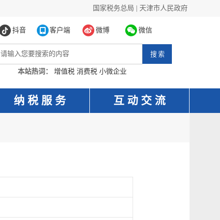
国家税务总局
|
天津市人民政府
抖音
客户端
微博
微信
本站热词：
增值税
消费税
小微企业
纳 税 服 务
互 动 交 流