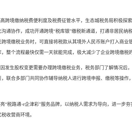
跨境缴纳税费便利度及税费征管水平，生态城税务局积极探索
沟通协作，成功开通跨境“税库银”缴税新通道，打通非居民纳税
关跨境缴税业务时，可直接将税款从其境外人民币账户打入商业
库，整个流程最快仅需一天就能完成，极大减少了企业跨境缴税
发生股权变更需要办理跨境缴税业务，税务部门了解情况后，
引，联合多部门共同协作辅导纳税人进行跨境申报、缴税等操作
“税路通·e企津彩”服务品牌，以纳税人需求为导向，进一步夯
优税收营商环境。