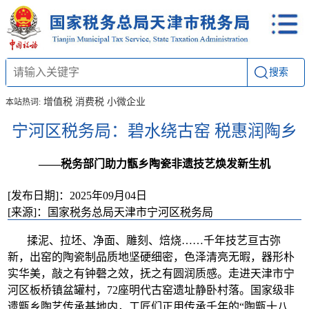
搜索
增值税
消费税
小微企业
本站热词:
宁河区税务局：碧水绕古窑 税惠润陶乡
——税务部门助力甑乡陶瓷非遗技艺焕发新生机
[发布日期]：2025年09月04日
[来源]：国家税务总局天津市宁河区税务局
揉泥、拉坯、净面、雕刻、焙烧……千年技艺亘古弥
新，出窑的陶瓷制品质地坚硬细密，色泽清亮无暇，器形朴
实华美，敲之有钟磬之效，抚之有圆润质感。走进天津市宁
河区板桥镇盆罐村，72座明代古窑遗址静卧村落。国家级非
遗甑乡陶艺传承基地内，工匠们正用传承千年的“陶甑十八