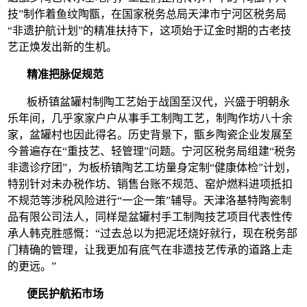
技”制作着鱼纹陶甑，在国家税务总局天津市宁河区税务局
“非遗护航计划”的精准扶持下，这项始于辽金时期的古老技
艺正焕发出新的生机。
精准把脉促规范
板桥镇盆罐村制陶工艺始于战国至汉代，兴盛于明朝永
乐年间，几乎家家户户从事手工制陶工艺，制陶作坊八十余
家，盆罐村也因此得名。历史背景下，甑乡陶瓷企业发展至
今普遍存在“重技艺、轻管理”问题。宁河区税务局组建“税务
非遗诊疗团”，为板桥镇陶艺工坊量身定制“健康体检”计划，
特别针对未办税作坊、销售台账不规范、窑炉燃料进项抵扣
不规范等涉税风险进行“一企一策”辅导。天津洛基特陶瓷制
品有限公司法人，同样是盆罐村手工制陶技艺项目代表性传
承人韩克胜感慨：“过去总以为把泥坯烧好就行，现在税务部
门精确的管理，让我更加有底气在非遗技艺传承的道路上走
的更远。”
便民护航拓市场