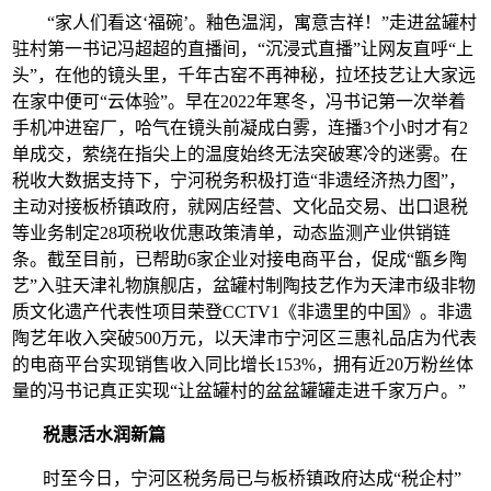
“家人们看这‘福碗’。釉色温润，寓意吉祥！”走进盆罐村
驻村第一书记冯超超的直播间，“沉浸式直播”让网友直呼“上
头”，在他的镜头里，千年古窑不再神秘，拉坯技艺让大家远
在家中便可“云体验”。早在2022年寒冬，冯书记第一次举着
手机冲进窑厂，哈气在镜头前凝成白雾，连播3个小时才有2
单成交，萦绕在指尖上的温度始终无法突破寒冷的迷雾。在
税收大数据支持下，宁河税务积极打造“非遗经济热力图”，
主动对接板桥镇政府，就网店经营、文化品交易、出口退税
等业务制定28项税收优惠政策清单，动态监测产业供销链
条。截至目前，已帮助6家企业对接电商平台，促成“甑乡陶
艺”入驻天津礼物旗舰店，盆罐村制陶技艺作为天津市级非物
质文化遗产代表性项目荣登CCTV1《非遗里的中国》。非遗
陶艺年收入突破500万元，以天津市宁河区三惠礼品店为代表
的电商平台实现销售收入同比增长153%，拥有近20万粉丝体
量的冯书记真正实现“让盆罐村的盆盆罐罐走进千家万户。”
税惠活水润新篇
时至今日，宁河区税务局已与板桥镇政府达成“税企村”