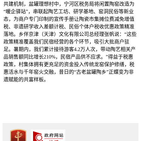
共建机制，盆罐理想村中，宁河区税务局将闲置陶窑改造为
“暖企驿站”，串联起陶艺工坊、研学基地、窑洞民俗等新业
态，为商户专门印制的宣传手册让陶瓷市集摊位费减免增值
税、非遗研学收入差额计税、民俗个体户税收优惠政策精准
落地。乡伴京津（天津）文化有限公司总经理张帆说：“这些
政策精准覆盖我们民宿经营的各个环节，吸引大批商户驻
足。暑期内，我们累计接待游客4.2万人次，带动陶艺相关产
品销售额同比增长210%，民宿产品供不应求。”得益于税惠
政策，村集体拥有更充足的资金投入传统龙窑保护修缮，税
惠活水与千年窑火交融，昔日的“古老盆罐陶乡”正蝶变为非
遗赋能的共富样板。