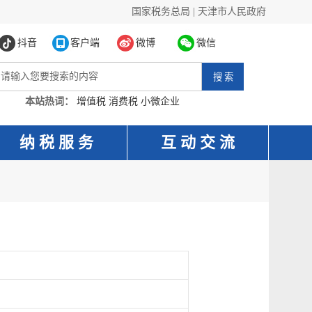
国家税务总局
|
天津市人民政府
抖音
客户端
微博
微信
本站热词：
增值税
消费税
小微企业
纳 税 服 务
互 动 交 流