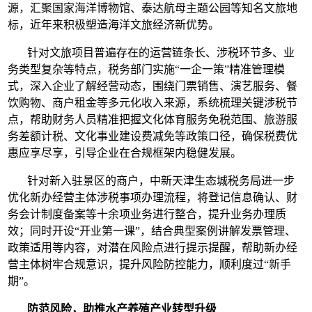
源，汇聚国家海洋博物馆、泰达航母主题公园等知名文旅地
标，近年来积极塑造海洋文旅经济新优势。
针对文旅项目普遍存在的运营链条长、涉税环节多、业
务类型复杂等特点，税务部门实施“一企一策”精准管理模
式，深入企业了解经营动态，围绕门票销售、演艺服务、餐
饮购物、商户租金等多元化收入来源，系统梳理关键涉税节
点，帮助财务人员精准把握文化体育服务免税范围、旅游服
务差额计税、文化事业建设费减免等政策口径，确保税费优
惠应享尽享，引导企业在合规框架内稳健发展。
针对新入驻景区的商户，中新天津生态城税务局进一步
优化新办经营主体涉税事项办理流程，将登记信息确认、财
务会计制度备案等十余项业务进行整合，提升业务办理质
效；同时开设“开业第一课”，结合典型案例讲解发票管理、
政策适用等内容，对潜在风险点进行提示提醒，帮助新办经
营主体树牢合规意识，提升风险防控能力，顺利度过“新手
期”。
防范风险，助推水产养殖产业转型升级