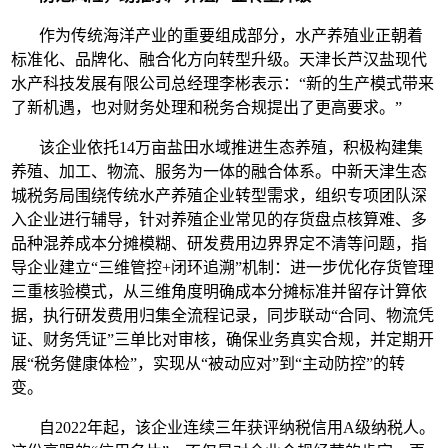
作为传统海洋产业的重要组成部分，水产养殖业正朝着
标准化、品牌化、融合化方向转型升级。天津长芦汉盐现代
水产科技发展有限公司总经理李彬表示：“新的生产模式带来
了新机遇，也对财务处理和税务合规提出了更高要求。”
该企业依托14万亩盐田水域推进生态养殖，积极构建集
养殖、加工、物流、服务为一体的融合体系。中新天津生态
城税务局围绕传统水产养殖企业转型需求，组织专项团队深
入企业进行辅导，针对养殖企业常见的存货盘点核算难、多
品种混养成本分摊模糊、研发费用边界界定不清等问题，指
导企业建立“三维管控+闭环追溯”机制：进一步优化存货管理
三重核验模式，从三维角度明确成本分摊标准并留存计算依
据，执行研发费用归集全流程记录，同步联动“合同、物流凭
证、财务凭证”三单比对审核，确保业务真实合规，并定期开
展“税务健康体检”，实现从“被动应对”到“主动防控”的转
变。
自2022年起，该企业连续三年获评纳税信用A级纳税人。