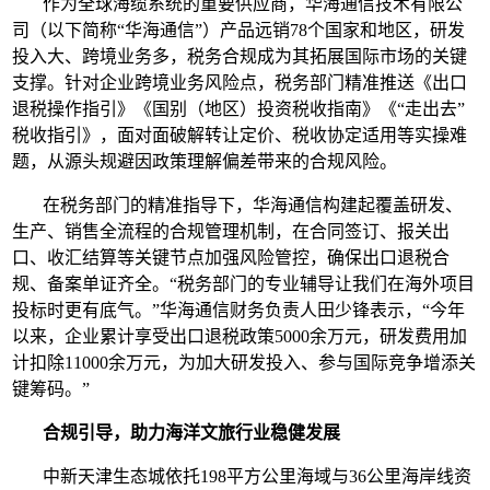
作为全球海缆系统的重要供应商，华海通信技术有限公
司（以下简称“华海通信”）产品远销78个国家和地区，研发
投入大、跨境业务多，税务合规成为其拓展国际市场的关键
支撑。针对企业跨境业务风险点，税务部门精准推送《出口
退税操作指引》《国别（地区）投资税收指南》《“走出去”
税收指引》，面对面破解转让定价、税收协定适用等实操难
题，从源头规避因政策理解偏差带来的合规风险。
在税务部门的精准指导下，华海通信构建起覆盖研发、
生产、销售全流程的合规管理机制，在合同签订、报关出
口、收汇结算等关键节点加强风险管控，确保出口退税合
规、备案单证齐全。“税务部门的专业辅导让我们在海外项目
投标时更有底气。”华海通信财务负责人田少锋表示，“今年
以来，企业累计享受出口退税政策5000余万元，研发费用加
计扣除11000余万元，为加大研发投入、参与国际竞争增添关
键筹码。”
合规引导，助力海洋文旅行业稳健发展
中新天津生态城依托198平方公里海域与36公里海岸线资