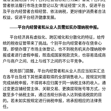
营者依法履行市场主体登记以及“亮证经营”义务，促进平台
及平台内经营者合规经营、依法纳税，更好维护消费者合法
权益，促进平台经济健康发展。
——
平台内经营者和从业人员需如实办理纳税申报。
平台经济具有虚拟化、跨区域化和分散化的特征，给传
统的税收征管带来了挑战。个别平台内经营者存在侥幸心
理，即使办理了市场主体登记，也不到税务机关办理纳税申
报或者进行虚假申报，既造成国家税款流失，也容易造成商
户与商户之间、线上与线下之间的不公平竞争。
税务部门提醒，平台内经营者和从业人员应当如实汇总
在各平台及线下其他渠道取得的全部销售收入，按规定时限
完成纳税申报，不得将本应归属于同一纳税主体的收入，通
过变更店铺经营主体、关联交易、更换提现账号等方式，分
散至多个纳税主体，通过违规分拆收入达到偷逃税款的目
的。若未如实按规定进行纳税申报，将承担相应的法律责
任。