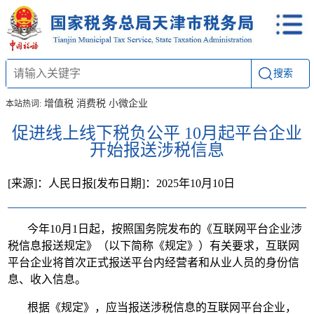
搜索
增值税
消费税
小微企业
本站热词:
促进线上线下税负公平 10月起平台企业
开始报送涉税信息
[来源]：人民日报
[发布日期]：2025年10月10日
今年10月1日起，按照国务院发布的《互联网平台企业涉
税信息报送规定》（以下简称《规定》）有关要求，互联网
平台企业将首次正式报送平台内经营者和从业人员的身份信
息、收入信息。
根据《规定》，应当报送涉税信息的互联网平台企业，