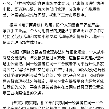
业务，但并未按规定办理市场主体登记，也未依法进行纳税
申报，既逃避市监、税务等部门管理，又滋生了产品质量
差、消费者维权难等问题，扰乱了正常市场秩序。
按照《电子商务法》规定，除个人销售自产农副产品、
家庭手工业品，个人利用自己的技能从事依法无须取得许可
的便民劳务活动和零星小额交易活动等法定情形外，均应当
依法办理市场主体登记。
“按照《网络交易监督管理办法》等细化规定，个人从事
网络交易活动，年交易额超过10万元，应当按照规定办理市
场主体登记。同一经营者在同一平台或者不同平台开设多家
网店的，需将各网店交易额合并进行计算。”国家税务总局税
收科学研究所所长黄立新介绍，按《电子商务法》《网络交
易监督管理办法》等规定，平台企业有提醒平台内经营者依
法登记的义务，平台内经营者也有在其网店首页显著位置公
示营业执照信息的义务。
《规定》的实施，相关部门可对同一经营者在同一平台
或者全国范围不同平台的经营信息进行归集，督促平台内经