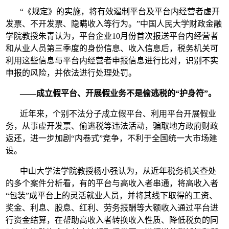
“《规定》的实施，将有效遏制平台及平台内经营者虚开
发票、不开发票、隐瞒收入等行为。”中国人民大学财政金融
学院教授朱青认为，平台企业10月份首次报送平台内经营者
和从业人员第三季度的身份信息、收入信息后，税务机关可
利用这些信息与平台内经营者申报信息进行比对，识别不实
申报的风险，并依法进行处理处罚。
——
成立假平台、开展假业务不是偷逃税的“
护身符”
。
近年来，个别不法分子成立假平台、利用平台开展假业
务，从事虚开发票、偷逃税等违法活动，骗取地方政府财政
返还，进一步加剧“内卷式”竞争，不利于全国统一大市场建
设。
中山大学法学院教授杨小强认为，从近年税务机关查处
的多个案件分析看，有的平台与高收入者串通，将高收入者
“包装”成平台上的灵活就业人员，并将其线下取得的工资、
奖金、利息、股息、红利、劳务报酬等大额收入通过平台进
行资金结算，在帮助高收入者转换收入性质、降低税负的同