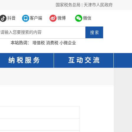
国家税务总局
|
天津市人民政府
抖音
客户端
微博
微信
本站热词：
增值税
消费税
小微企业
纳 税 服 务
互 动 交 流