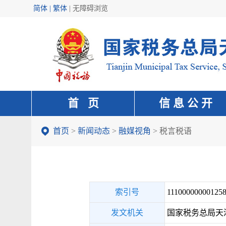
简体 | 繁体
|
无障碍浏览
首 页
信 息 公 开
首页
>
新闻动态
>
融媒视角
>
税言税语
索引号
111000000001258
发文机关
国家税务总局天