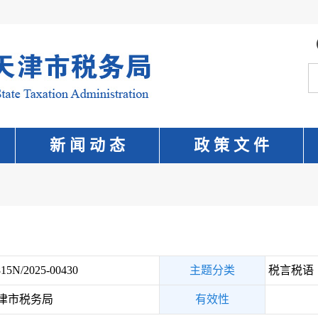
新 闻 动 态
政 策 文 件
15N/2025-00430
主题分类
税言税语
津市税务局
有效性