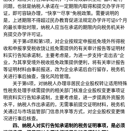
问题，也就是纳税人承诺在一定期限内取得和提交办学许可
证，即可容缺办理，“快享”“尽享”免税政策。需要说明的
是，上述期限不得超过民办教育促进法规定办学许可证6个月
的最长审批时限，纳税人应当在承诺的期限内向税务机关补
充提交办学许可证。
关于第4项和第5项，对企业按规定申报抵免境外所得税
收和申报享受税收饶让抵免需提供的有关审计报告等证明材
料实行告知承诺制，主要考虑是，为进一步支持“走出去”企
业，为其享受境外税收抵免政策提供便利，将有关审计报告
等证明材料由事前报送，改为企业承诺后自行留存，税务机
关进行事后抽查，强化风险管理。
关于第6项，对纳税人办理非居民企业股权转让适用特殊
性税务处理手续需提供的相关部门核准企业股权变更事项证
明资料实行告知承诺制，主要考虑是，进一步提高外资服务
水平，纳税人作出承诺的，无需事前提交证明材料，税务机
关通过与市场监管部门信息共享等方式，对企业股权变更情
况进行事后核查。
四、纳税人对实行告知承诺制的税务证明事项，是必须