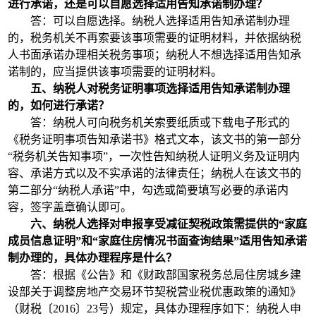
进行承诺，还是可以自愿选择适用告知承诺制办理？
答：可以自愿选择。纳税人选择适用告知承诺制办理
的，税务机关不再索要该事项需要的证明材料，并依据纳税
人书面承诺办理相关税务事项；纳税人不想选择适用告知承
诺制的，应当提供该事项需要的证明材料。
五、纳税人对税务证明事项选择适用告知承诺制办理
的，如何进行承诺？
答：纳税人可向税务机关索要纸质或下载电子形式的
《税务证明事项告知承诺书》格式文本，该文书的第一部分
“税务机关告知事项”，一次性告知纳税人证明义务及证明内
容、承诺方式以及不实承诺的法律责任；纳税人在该文书的
第二部分“纳税人承诺”中，勾选或简要填写必要的承诺内
容，签字盖章确认即可。
六、纳税人选择对申报享受减征契税政策需提供的“家庭
成员信息证明”和“家庭住房情况书面查询结果”适用告知承诺
制办理的，具体办理程序是什么？
答：根据《公告》和《财政部国家税务总局住房城乡建
设部关于调整房地产交易环节契税营业税优惠政策的通知》
（财税〔2016〕23号）规定，具体办理程序如下：纳税人申