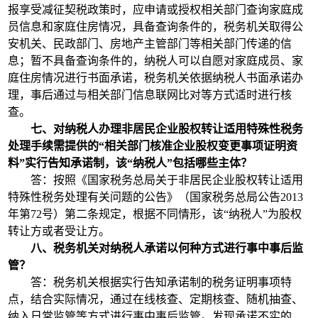
报享受减征契税政策时，应申请或授权相关部门查询家庭成
员信息和家庭住房情况，具备查询条件的，税务机关取得公
安机关、民政部门、房地产主管部门等相关部门传递的信
息；暂不具备查询条件的，纳税人可以自愿对家庭成员、家
庭住房情况进行书面承诺，税务机关依据纳税人书面承诺办
理，事后通过与相关部门信息联网比对等方式适时进行核
查。
七、对纳税人办理非居民企业股权转让适用特殊性税务
处理手续需提供的“相关部门核准企业股权变更事项证明资
料”实行告知承诺制，该“纳税人”包括哪些主体？
答：按照《国家税务总局关于非居民企业股权转让适用
特殊性税务处理有关问题的公告》（国家税务总局公告2013
年第72号）第二条规定，根据不同情形，该“纳税人”为股权
转让方或者受让方。
八、税务机关对纳税人承诺以何种方式进行事中事后监
管？
答：税务机关根据实行告知承诺制的税务证明事项特
点，结合实际情况，通过在线核查、定期核查、随机抽查、
纳入日常监管等方式进行事中事后监管。发现承诺不实的，