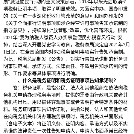
展“减证便民”行动的重大决策部署，2018年以来先后取消61
项税务证明事项，取得了明显成效。为落实中办、国办印发
的《关于进一步深化税收征管改革的意见》和国办印发的
《关于全面推行证明事项和涉企经营许可事项告知承诺制的
指导意见》，持续深化“放管服”改革，优化营商环境，根据
2021年“我为纳税人缴费人办实事暨便民办税春风行动”安
排，结合深入开展党史学习教育，税务总局决定自2021年7月
1日起，在全国范围内对6项税务证明事项实行告知承诺制。
为此，税务总局制发《公告》，对实行告知承诺制的税务证
明事项范围、承诺方式、法律责任、不适用告知承诺制的情
形、工作要求等具体事项进行明确。
二、什么是税务证明和税务证明事项告知承诺制？
答：税务证明，是指公民、法人和其他组织在依法向税
务机关申请办理税务事项时，提供的需要由行政机关或者其
他机构出具、用以描述客观事实或者表明符合特定条件的材
料。税务证明事项告知承诺制，是指公民、法人和其他组织
在向税务机关申请办理税务事项时，税务机关以书面形式
（含电子文本）将证明义务、证明内容、承诺方式以及不实
承诺的法律责任一次性告知申请人，申请人书面承诺已经符