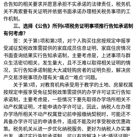
合告知的相关要求并愿意承担不实承诺的法律责任，税务机
关不再索要有关证明并依据书面承诺办理相关税务事项的工
作机制。
三、选择《公告》所列6项税务证明事项推行告知承诺制
有何考虑？
答：关于第1项和第2项，对个人购买住房按规定申报享
受减征契税政策需提供的家庭成员信息证明、家庭住房情况
书面查询结果实行告知承诺制，主要考虑是，上述事项与群
众生活密切相关，发生量大，且不乏难以取得相关证明的情
况，实行告知承诺制能大大减轻购房者的证明负担，解决房
产交易涉税事项办理有关“痛点”“难点”问题。
关于第3项，对教育机构承受用于教学的土地、房屋权属
按规定申报享受免征契税政策需提供的办学许可证实行告知
承诺制，主要考虑是，一些情况下要先取得办学场所相关不
动产权属证明，才能申请办学许可证，因此，纳税人在办理
办学场所相关不动产权属登记前申报缴纳契税时，可能还不
具备办学许可证的申请条件，造成不能及时享受税收优惠政
策。税务机关从进一步优化纳税服务、更好为纳税人办实事
出发，通过实行告知承诺制，可以有效解决上述“循环证明”