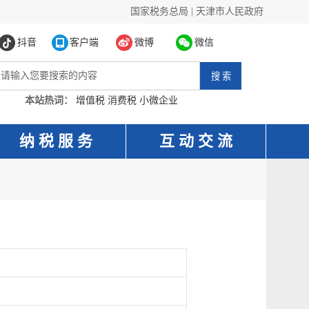
国家税务总局
|
天津市人民政府
抖音
客户端
微博
微信
本站热词：
增值税
消费税
小微企业
纳 税 服 务
互 动 交 流