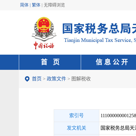
简体 | 繁体
|
无障碍浏览
首 页
信 息 公 开
首页
>
政策文件
>
图解税收
索引号
111000000001258
发文机关
国家税务总局天