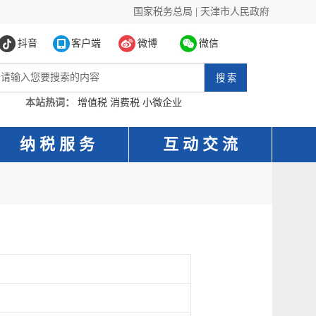
国家税务总局
|
天津市人民政府
抖音
客户端
微博
微信
本站热词：
增值税
消费税
小微企业
纳 税 服 务
互 动 交 流