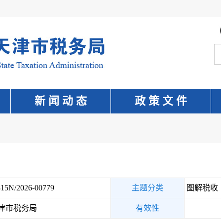
新 闻 动 态
政 策 文 件
15N/2026-00779
主题分类
图解税收
津市税务局
有效性