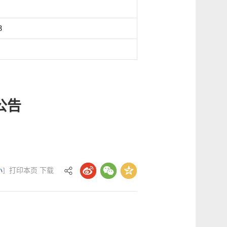
8
公告
小
]
打印本页
下载
：