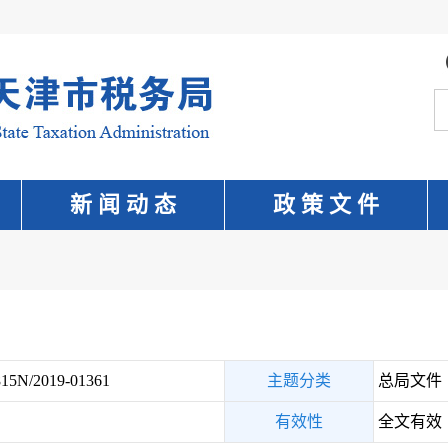
新 闻 动 态
政 策 文 件
15N/2019-01361
主题分类
总局文件
有效性
全文有效