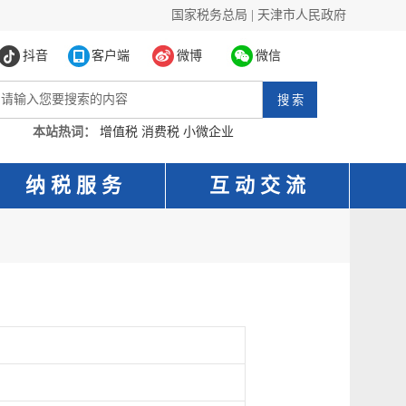
国家税务总局
|
天津市人民政府
抖音
客户端
微博
微信
本站热词：
增值税
消费税
小微企业
纳 税 服 务
互 动 交 流