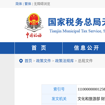
简体 | 繁体
|
无障碍浏览
首 页
信 息 公 开
首页
>
政策文件
>
政策法规库
>
总局文件
索引号
111000000001258
发文机关
文化和旅游部 财