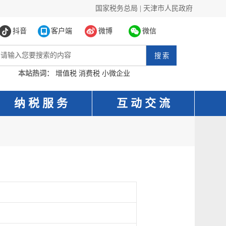
国家税务总局
|
天津市人民政府
抖音
客户端
微博
微信
本站热词：
增值税
消费税
小微企业
纳 税 服 务
互 动 交 流