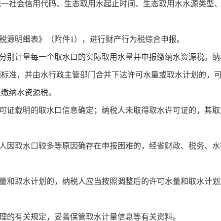
统一社会信用代码、生态取用水起止时间、生态取用水水源类型
源明细表》（附件1），进行财产行为税综合申报。
别计量每一个取水口的实际取用水量并申报缴纳水资源税。纳
额标准，并由水行政主管部门合并下达许可水量或取水计划的，
报缴纳水资源税。
证载明的取水口信息确定；纳税人未取得取水许可证的，其取
因取水口较多等原因确存在申报困难的，经省财政、税务、水
和取水计划的，纳税人应当按照调整后的许可水量和取水计划
的有关规定，妥善保管取水计量信息等有关资料。