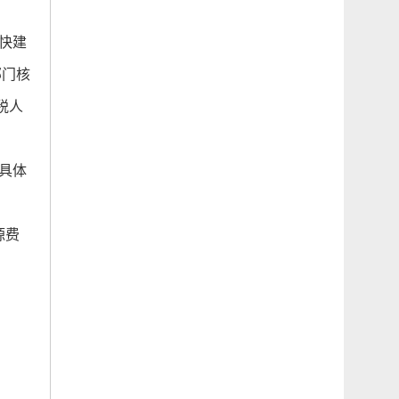
快建
部门核
税人
具体
源费