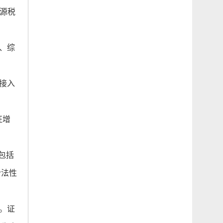
源税
、综
接入
征增
包括
合法性
。证