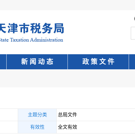
新 闻 动 态
政 策 文 件
主题分类
总局文件
有效性
全文有效