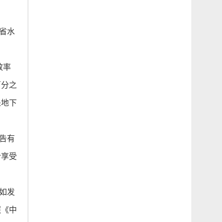
省水
效率
百分之
采地下
告有
合享受
如发
照《中