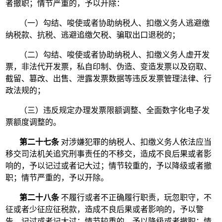
者撤职；情节严重的，予以开除：
（一）勾结、唆使或者协助纳税人、扣缴义务人逃避缴
纳税款、抗税、逃避追缴欠税、骗取出口退税的；
（二）勾结、唆使或者协助纳税人、扣缴义务人虚开发
票，非法代开发票，私自印制、伪造、变造发票以及窃取、
截留、篡改、出售、泄露发票数据等违反发票管理法律、行
政法规的；
（三）违反规定办理发票限额调整、全面数字化电子发
票额度调整的。
第二十七条
对涉嫌犯罪的纳税人、扣缴义务人依法应当
移交司法机关追究刑事责任的不移交，造成不良后果或者影
响的，予以记过或者记大过；情节较重的，予以降级或者撤
职；情节严重的，予以开除。
第二十八条
不履行或者不正确履行职责，玩忽职守，不
征或者少征应征税款，造成不良后果或者影响的，予以警
告、记过或者记大过；情节较重的，予以降级或者撤职；情