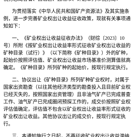
为贯彻落实《中华人民共和国矿产资源法》及其实施条
例，进一步完善矿业权出让收益征收政策，现就有关事项通
知如下：
一、《矿业权出让收益征收办法》（财综〔2023〕10
号）所附《按矿业权出让收益率形式征收矿业权出让收益的
矿种目录（试行）》（以下简称《矿种目录》）外的矿种，
起始价按照评估值、矿业权出让收益市场基准价测算值就高
确定。《矿种目录》所列矿种的起始价，按现行规定执行。
二、协议出让《矿种目录》所列矿种矿业权时，对属于
国家出资勘查（以往其他经济类型的勘查投入且目前矿业权
已经灭失的，按照国家出资管理）且非油气矿产已完成普查
工作、油气矿产已完成圈闭预探工作的，成交价按照矿业权
评估值确定，评估值不包含以矿业权出让收益率形式征收的
矿业权出让收益。其他协议出让的成交价，按现行规定执
行。
三、本通知施行之日起，不再征收矿业权出让收益滞纳