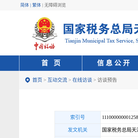
简体 | 繁体
|
无障碍浏览
首 页
信 息 公 开
首页
>
互动交流
>
在线访谈
>
访谈预告
索引号
111000000001258
发文机关
国家税务总局天