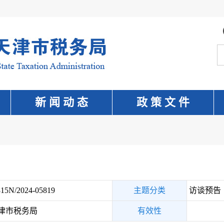
新 闻 动 态
政 策 文 件
15N/2024-05819
主题分类
访谈预告
津市税务局
有效性