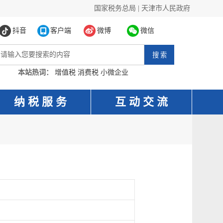
国家税务总局
|
天津市人民政府
抖音
客户端
微博
微信
本站热词：
增值税
消费税
小微企业
纳 税 服 务
互 动 交 流