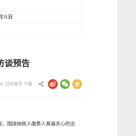
月31日
访谈预告
小
]
打印本页
下载
栏目，围绕纳税人缴费人普遍关心的出