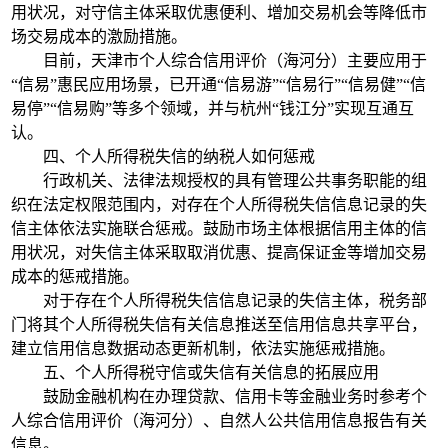
用状况，对守信主体采取优惠便利、增加交易机会等降低市
场交易成本的激励措施。
目前，天津市个人综合信用评价（海河分）主要应用于
“信易”惠民应用场景，已开通“信易游”“信易行”“信易健”“信
易停”“信易购”等多个领域，并与杭州“钱江分”实现互通互
认。
四、个人所得税失信的纳税人如何惩戒
行政机关、法律法规授权的具有管理公共事务职能的组
织在法定权限范围内，对存在个人所得税失信信息记录的失
信主体依法实施联合惩戒。鼓励市场主体根据信用主体的信
用状况，对失信主体采取取消优惠、提高保证金等增加交易
成本的惩戒措施。
对于存在个人所得税失信信息记录的失信主体，税务部
门将其个人所得税失信有关信息推送至信用信息共享平台，
建立信用信息数据动态更新机制，依法实施惩戒措施。
五、个人所得税守信或失信有关信息的拓展应用
鼓励金融机构在办理贷款、信用卡等金融业务时参考个
人综合信用评价（海河分）、自然人公共信用信息报告有关
信息。