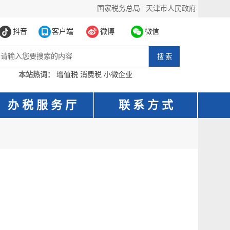
国家税务总局
|
天津市人民政府
抖音
客户端
微博
微信
本站热词：
增值税
消费税
小微企业
办 税 服 务 厅
联 系 方 式