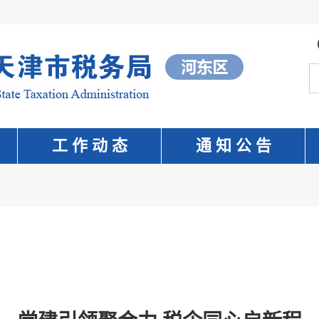
工 作 动 态
通 知 公 告