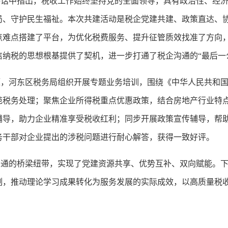
中指出，税收工作始终坚持党的全面领导，具有政治性、经济
局、守护民生福祉。本次共建活动是税企党建共建、政策直达、
点难点搭建了平台，为优化税费服务、提升征管质效找准了方向
纳税的思想根基提供了契机，进一步打通了税企沟通的“最后一
河东区税务局组织开展专题业务培训，围绕《中华人民共和国
范税务处理；聚焦企业所得税重点优惠政策，结合房地产行业特
辅导，助力企业精准享受税收红利；同步开展政策宣传辅导，帮
务干部对企业提出的涉税问题进行耐心解答，获得一致好评。
的桥梁纽带，实现了党建资源共享、优势互补、双向赋能。下
制，推动理论学习成果转化为服务发展的实际成效，以高质量税