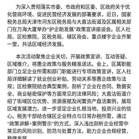
为深入贯彻落实市委、市政府和区委、区政府关于优
化营商环境、促进民营经济发展的部署要求，近日，国家
税务总局天津市河东区税务局与大直沽街道及区属相关部
门在万海大厦举办“护企助发展”政策宣讲座谈会。区人社
局、区检察院、区税务局、辖区商会、重点楼宇企业齐聚
一堂，共话区域经济发展。
本次活动聚焦企业关切，开展政策宣讲、互动答疑、
区域推介，将惠企政策与服务精准送达。会上，区属职能
部门立足企业所需和部门职能进行专项政策宣讲，区人社
局详细解读了就业创业补贴、劳动关系等惠企政策与法
规；区检察院结合典型案例，剖析了企业在合同、数据安
全、商业秘密保护等方面常见的法律风险；大直沽街道介
绍了街域区位优势、资源禀赋及闲置资产盘活案例，展现
区域发展潜力，进一步坚定企业扎根当地、投资兴业的信
心。税务干部结合辖区企业特点与日常办税所需，通过
“政策讲解+案例警示”的方式，深入浅出剖析企业经营中
常见的风险识别、防范与处置方法，助力企业合规经营、
稳健发展。