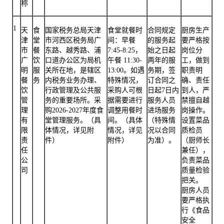
称
1
天
食
国家税务总局天津
食堂就餐时
合同规定
厨房生产
津
堂
市河西区税务局广
间：早餐
的服务起
要严格按
市
餐
东路、越秀路、浦
7:45-8:25，
始之日起
岗位分
广
饮
口道办公区为局机
午餐 11:30-
两年的服
工，做到
明
服
关所在地，是辖区
13:00。如遇
务期，签
职责明
餐
务
内税务业务办理、
特殊情况，
订合同之
确、责任
饮
行政管理及公共服
采购人可根
日起7日内
到人，严
管
务的重要场所。采
据需要进行
服务人员
禁擅自越
理
购2026-2027年度食
调整用餐时
进场服务
岗操作。
有
堂管理服务。（具
间。（具体
（特殊情
设置菜品
限
体情况，详见附
情况，详见
况以合同
质检员
责
件）
附件）
为准）。
（厨师长
任
兼任），
公
负责菜品
司
质量检验
把关。
厨房人员
要严格执
行《食品
安全