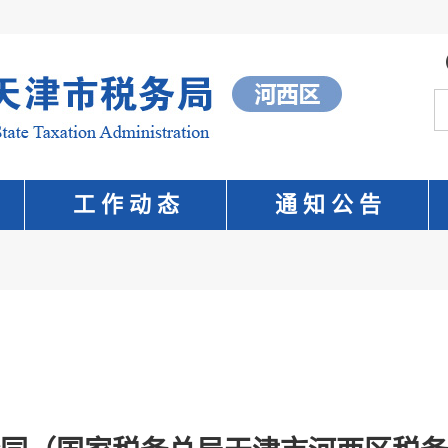
工 作 动 态
通 知 公 告