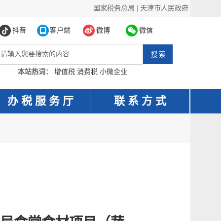
国家税务总局
|
天津市人民政府
抖音
客户端
微博
微信
本站热词：
增值税
消费税
小微企业
办 税 服 务 厅
联 系 方 式