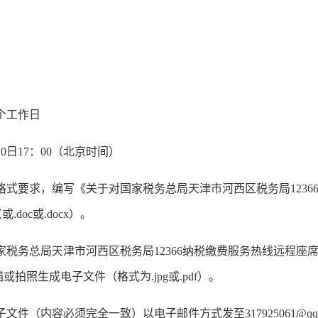
个工作日
0日17：00（北京时间）
要求，编写《关于对国家税务总局天津市河西区税务局1236
doc或.docx）。
务总局天津市河西区税务局12366纳税缴费服务热线远程座
拍照生成电子文件（格式为.jpg或.pdf）。
件（内容必须完全一致）以电子邮件方式发至317925061@qq