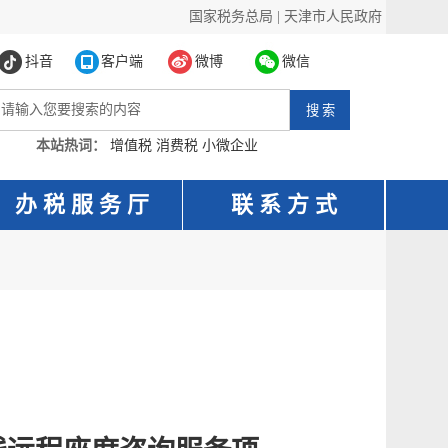
国家税务总局
|
天津市人民政府
抖音
客户端
微博
微信
本站热词：
增值税
消费税
小微企业
办 税 服 务 厅
联 系 方 式