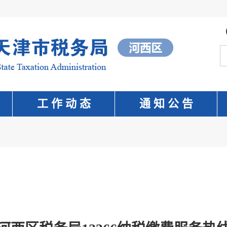
工 作 动 态
通 知 公 告