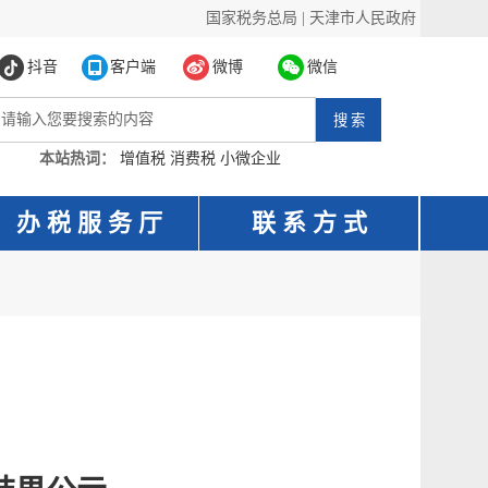
国家税务总局
|
天津市人民政府
抖音
客户端
微博
微信
本站热词：
增值税
消费税
小微企业
办 税 服 务 厅
联 系 方 式