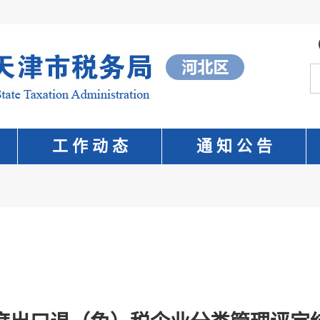
工 作 动 态
通 知 公 告