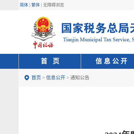
简体 | 繁体
|
无障碍浏览
首 页
信 息 公 开
首页
>
信息公开
>
通知公告