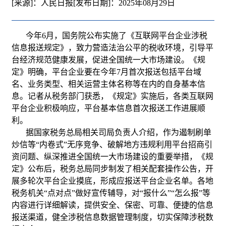
[来源]：人民日报
[发布日期]：2025年08月29日
今年6月，国务院公布实施了《互联网平台企业涉税
信息报送规定》，致力营造法治公平的税收环境，引导平
台经济规范健康发展，促进全国统一大市场建设。《规
定》明确，平台企业要在今年7月首次报送包括平台域
名、业务类型、相关运营主体名称等在内的自身基本信
息。记者从税务部门获悉，《规定》实施后，各类互联网
平台企业积极响应，平台基本信息首次报送工作进展顺
利。
据国家税务总局相关司局负责人介绍，作为遏制刷单
炒信等“内卷式”无序竞争、破解地方违规利用平台招商引
资问题、纵深推进全国统一大市场建设的重要举措，《规
定》公布后，税务总局同步制发了相关配套操作公告，开
展多轮次平台企业摸底，形成应报送平台企业名单。各地
税务机关“点对点”做好宣传辅导，对“报什么”“怎么报”等
内容进行详细解读，提供安全、保密、可靠、便捷的信息
报送渠道，健全涉税信息数据管理制度，切实保障涉税数