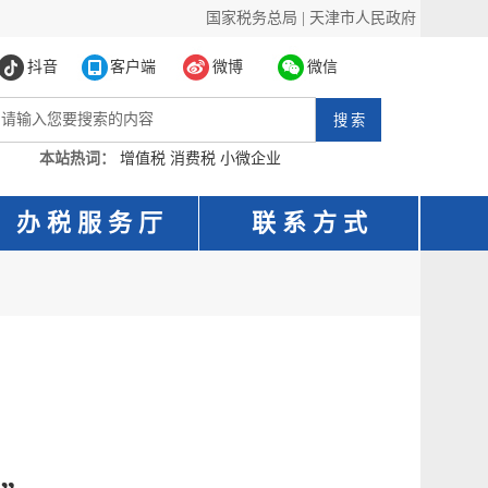
国家税务总局
|
天津市人民政府
抖音
客户端
微博
微信
本站热词：
增值税
消费税
小微企业
办 税 服 务 厅
联 系 方 式