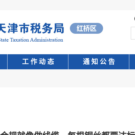
工 作 动 态
通 知 公 告