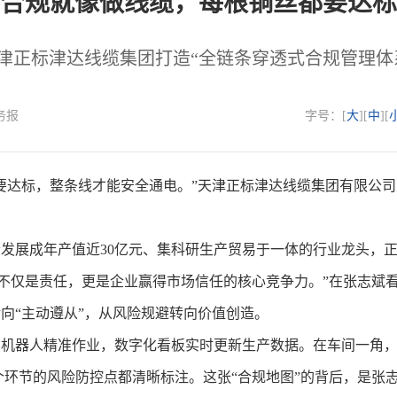
“合规就像做线缆，每根铜丝都要达标
津正标津达线缆集团打造“全链条穿透式合规管理体
税务报
字号：[
大
][
中
][
达标，整条线才能安全通电。”天津正标津达线缆集团有限公司
发展成年产值近30亿元、集科研生产贸易于一体的行业龙头，
不仅是责任，更是企业赢得市场信任的核心竞争力。”在张志斌看
转向“主动遵从”，从风险规避转向价值创造。
器人精准作业，数字化看板实时更新生产数据。在车间一角，一
环节的风险防控点都清晰标注。这张“合规地图”的背后，是张