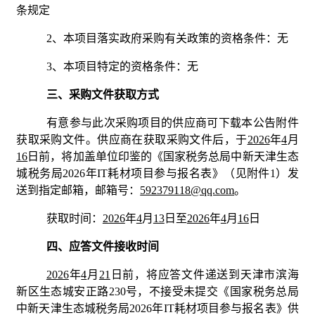
条规定
2、本项目落实政府采购有关政策的资格条件：无
3、本项目特定的资格条件：无
三、采购文件获取方式
有意参与此次采购项目的供应商可下载本公告附件
获取采购文件。供应商在获取采购文件后，于
2026
年
4
月
16
日前，将加盖单位印鉴的《国家税务总局中新天津生态
城
税务局
2026年IT耗材
项目参与报名表》（见附件1）发
送到指定邮箱，邮箱号：
592379118@qq.com
。
获取时间：
2026
年
4
月
13
日至
2026
年
4
月
16
日
四、应答文件接收时间
2026
年
4
月
21
日前，将应答文件递送到天津市滨海
新区生态城安正路230号，不接受未提交《国家税务总局
中新天津生态城
税务局
2026年IT耗材
项目参与报名表》供