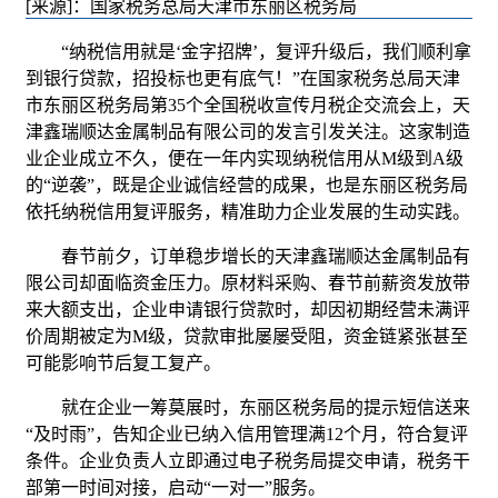
[来源]：国家税务总局天津市东丽区税务局
“纳税信用就是‘金字招牌’，复评升级后，我们顺利拿
到银行贷款，招投标也更有底气！”在国家税务总局天津
市东丽区税务局第35个全国税收宣传月税企交流会上，天
津鑫瑞顺达金属制品有限公司的发言引发关注。这家制造
业企业成立不久，便在一年内实现纳税信用从M级到A级
的“逆袭”，既是企业诚信经营的成果，也是东丽区税务局
依托纳税信用复评服务，精准助力企业发展的生动实践。
春节前夕，订单稳步增长的天津鑫瑞顺达金属制品有
限公司却面临资金压力。原材料采购、春节前薪资发放带
来大额支出，企业申请银行贷款时，却因初期经营未满评
价周期被定为M级，贷款审批屡屡受阻，资金链紧张甚至
可能影响节后复工复产。
就在企业一筹莫展时，东丽区税务局的提示短信送来
“及时雨”，告知企业已纳入信用管理满12个月，符合复评
条件。企业负责人立即通过电子税务局提交申请，税务干
部第一时间对接，启动“一对一”服务。