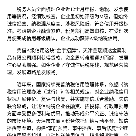
税务人员全面梳理企业近12个月申报、缴税、发票使
用等情况，经细致核查，企业虽初始评级为M级，但始终
诚信经营、纳税遵从度高、涉税风险低，符合信用升级标
准。考虑到企业融资紧迫，税务部门高效审核，在受理次
月便完成信用等级确认，企业成功获评A级纳税信用。
凭借A级信用这块“金字招牌”，天津鑫瑞顺达金属制
品有限公司顺利获得贷款，资金周转难题迎刃而解，发展
信心显著增强。如今企业坚守诚信纳税底线，规范经营管
理，发展道路愈发顺畅。
近年来，国家持续完善纳税信用管理体系，依据《纳
税信用管理办法（试行）》等相关规定，对企业纳税信用
状况开展评价、复评与修复，并实施守信联合激励、失信
联合惩戒，让诚信纳税企业在融资、招投标、行政审批等
方面享受更多便利与优惠，推动形成公平公正、诚信守法
的市场环境。天津市东丽区税务依托征纳互动平台、短信
提醒等渠道，构建“事前预警、事中提醒、事后修复”全链
条信用服务机制，自动推送信用信息、精准解读政策、全