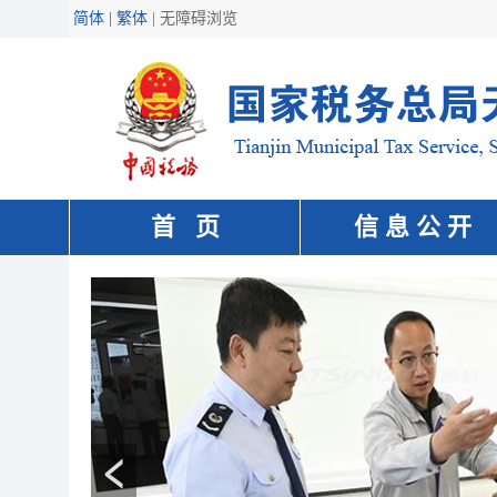
简体 | 繁体
|
无障碍浏览
首 页
信 息 公 开