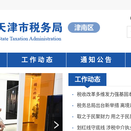
工 作 动 态
通 知 公 告
工作动态
·
税收改革多维发力强基固
·
税务总局出台新举措 离境
·
取之于民聚财力 用之于民
·
划红线守底线 涉税中介执