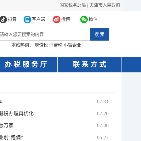
国家税务总局
|
天津市人民政府
抖音
客户端
微博
微信
本站热词：
增值税
消费税
小微企业
办 税 服 务 厅
联 系 方 式
本
07-31
退税办理再优化
07-20
惠万家
07-06
业别“跑偏”
06-23