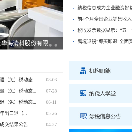
·
纳税信息成为企业融资好
·
前4个月全国企业销售收
·
税收发票数据显示：“五一
·
离境退税“即买即退”全面
海清科股份有限...
津南区税务局举办第35
（免）税动态...
08-03
（免）税动态...
07-28
（免）税动态...
06-11
出口退（...
05-26
成交结果公告
04-27