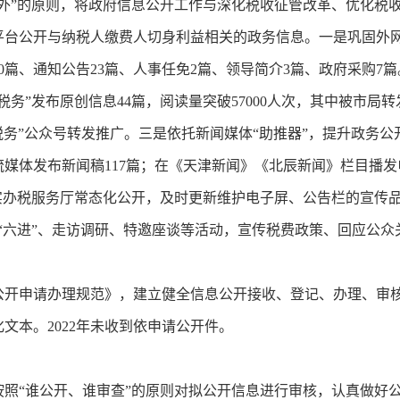
”的原则，将政府信息公开工作与深化税收征管改革、优化税收
平台公开与纳税人缴费人切身利益相关的政务信息。一是巩固外网
50篇、通知公告23篇、人事任免2篇、领导简介3篇、政府采购7
务”发布原创信息44篇，阅读量突破57000人次，其中被市局
津税务”公众号转发推广。三是依托新闻媒体“助推器”，提升政务
媒体发布新闻稿117篇；在《天津新闻》《北辰新闻》栏目播发
实办税服务厅常态化公开，及时更新维护电子屏、公告栏的宣传
“六进”、走访调研、特邀座谈等活动，宣传税费政策、回应公众
申请办理规范》，建立健全信息公开接收、登记、办理、审核
文本。2022年未收到依申请公开件。
“谁公开、谁审查”的原则对拟公开信息进行审核，认真做好公