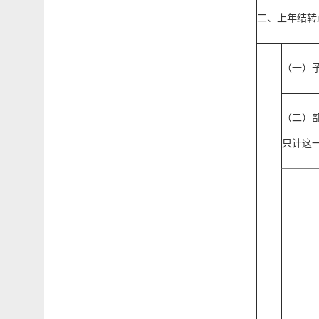
二、上年结转
（一）
（二）
只计这