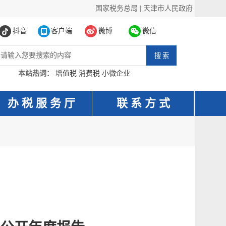
国家税务总局
|
天津市人民政府
抖音
客户端
微博
微信
本站热词：
增值税
消费税
小微企业
办 税 服 务 厅
联 系 方 式