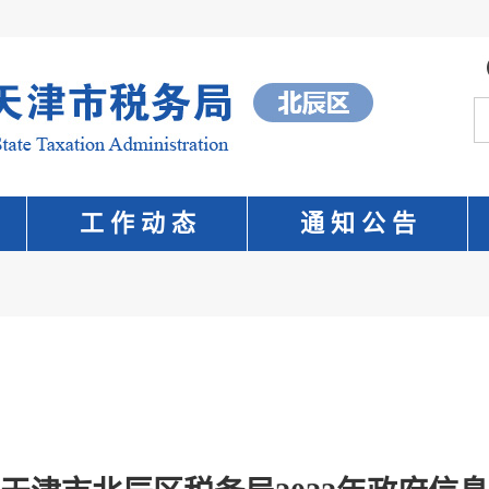
工 作 动 态
通 知 公 告