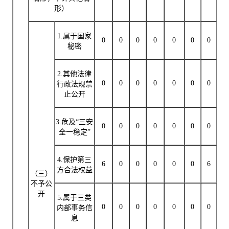
形）
1.属于国家
0
0
0
0
0
0
0
秘密
2.其他法律
0
0
0
0
0
0
0
行政法规禁
止公开
3.危及“三安
0
0
0
0
0
0
0
全一稳定”
4.保护第三
6
0
0
0
0
0
6
方合法权益
（三）
不予公
开
5.属于三类
0
0
0
0
0
0
0
内部事务信
息