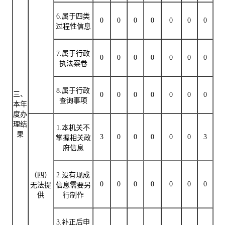
6.属于四类
0
0
0
0
0
0
0
过程性信息
7.属于行政
0
0
0
0
0
0
0
执法案卷
8.属于行政
三、
0
0
0
0
0
0
0
查询事项
本年
度办
理结
1.本机关不
果
3
0
0
0
0
0
3
掌握相关政
府信息
（四）
2.没有现成
0
0
0
0
0
0
0
无法提
信息需要另
供
行制作
3.补正后申