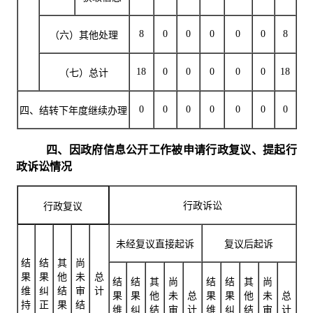
8
0
0
0
0
0
8
（六）其他处理
18
0
0
0
0
0
18
（七）总计
0
0
0
0
0
0
0
四、结转下年度继续办理
四、因政府信息公开工作被申请行政复议、提起行
政诉讼情况
行政诉讼
行政复议
未经复议直接起诉
复议后起诉
结
结
其
尚
果
果
他
未
总
结
结
其
尚
结
结
其
尚
维
纠
结
审
计
果
果
他
未
总
果
果
他
未
总
持
正
果
结
维
纠
结
审
计
维
纠
结
审
计