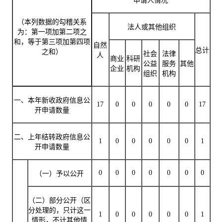
申请人情况
（本列数据的勾稽关系
法人或其他组织
为：第一项加第二项之
和，等于第三项加第四项
自然
总计
之和）
社会
法律
人
商业
科研
公益
服务
其他
企业
机构
组织
机构
一、本年新收政府信息公
17
0
0
0
0
0
17
开申请数量
二、上年结转政府信息公
1
0
0
0
0
0
1
开申请数量
0
0
0
0
0
0
0
（一）予以公开
（二）部分公开（区
分处理的，只计这一
1
0
0
0
0
0
1
情形，不计其他情