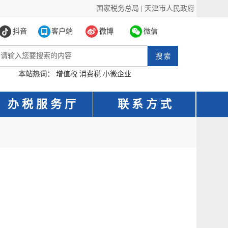
国家税务总局
|
天津市人民政府
抖音
客户端
微博
微信
本站热词：
增值税
消费税
小微企业
办 税 服 务 厅
联 系 方 式