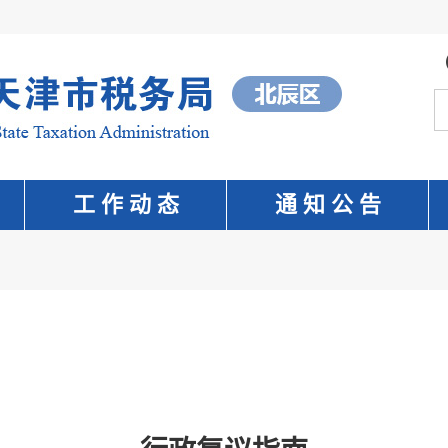
工 作 动 态
通 知 公 告