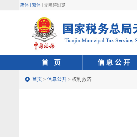
简体 | 繁体
|
无障碍浏览
首 页
信 息 公 开
首页
>
信息公开
>
权利救济