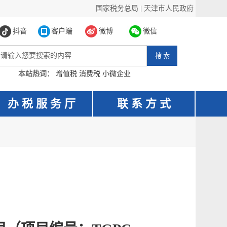
国家税务总局
|
天津市人民政府
抖音
客户端
微博
微信
本站热词：
增值税
消费税
小微企业
办 税 服 务 厅
联 系 方 式