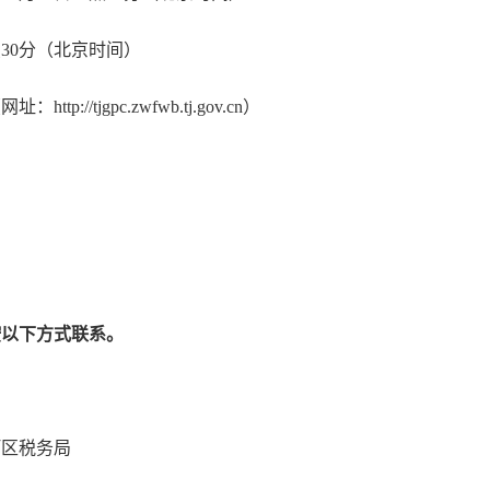
点30分（北京时间）
/tjgpc.zwfwb.tj.gov.cn）
。
按以下方式联系。
区税务局