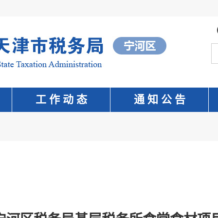
工 作 动 态
通 知 公 告