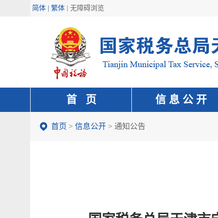
简体 | 繁体
|
无障碍浏览
首 页
信 息 公 开
首页
>
信息公开
>
通知公告