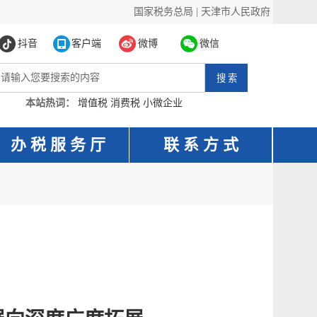
国家税务总局
|
天津市人民政府
抖音
客户端
微博
微信
本站热词：
增值税
消费税
小微企业
办 税 服 务 厅
联 系 方 式