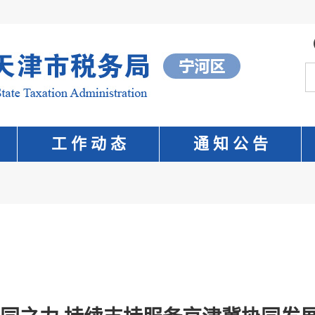
工 作 动 态
通 知 公 告