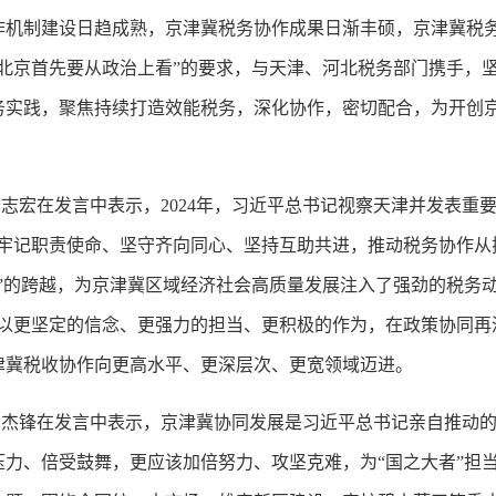
作机制建设日趋成熟，京津冀税务协作成果日渐丰硕，京津冀税
北京首先要从政治上看”的要求，与天津、河北税务部门携手，坚
务实践，聚焦持续打造效能税务，深化协作，密切配合，为开创
宏在发言中表示，2024年，习近平总书记视察天津并发表重要
门牢记职责使命、坚守齐向同心、坚持互助共进，推动税务协作从
”的跨越，为京津冀区域经济社会高质量发展注入了强劲的税务
，以更坚定的信念、更强力的担当、更积极的作为，在政策协同再
津冀税收协作向更高水平、更深层次、更宽领域迈进。
锋在发言中表示，京津冀协同发展是习近平总书记亲自推动的
力、倍受鼓舞，更应该加倍努力、攻坚克难，为“国之大者”担当