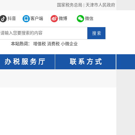
国家税务总局
|
天津市人民政府
抖音
客户端
微博
微信
本站热词：
增值税
消费税
小微企业
办 税 服 务 厅
联 系 方 式