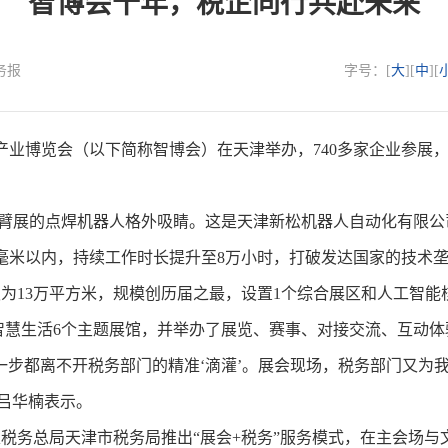
智博会十年，税企同行共赴未来
税务报
字号：[
大
][
中
][
能产业博览会（以下简称智博会）在天津举办，740多家企业参展，
臂展的点焊机器人格外吸睛。这是天津新松机器人自动化有限公
3毫米以内，持续工作时长提升至8万小时，打破发达国家的技术
13万平方米，规模创历届之最，设置1个综合展区和人工智能
智慧生活6个主题展馆，并举办了展览、赛事、对接交流、互动体
步都离不开税务部门的精准‘滴灌’。展会现场，税务部门又为
吕华楠表示。
务总局天津市税务局推出“展会+税务”服务模式，在主会场与