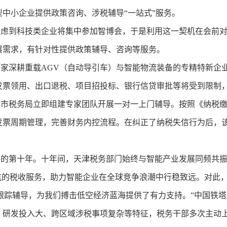
中小企业提供政策咨询、涉税辅导“一站式”服务。
到科技类企业将集中参加智博会，于是利用这一契机在会前对
展需求，有针对性提供政策辅导、咨询等服务。
深耕重载AGV（自动导引车）与智能物流装备的专精特新企
发票领用、出口退税、项目招投标、银行信贷审批等将受到限制
税务局立即组建专家团队开展一对一上门辅导。按照《纳税缴
发票周期管理，完善财务内控流程。在纠正了纳税失信行为后，
第十年。十年间，天津税务部门始终与智能产业发展同频共振、
护航的税收服务，助力智能企业在全球竞争浪潮中行稳致远。对此
踪辅导，为我们搏击低空经济蓝海提供了有力支持。”中国铁塔
、研发投入大、跨区域涉税事项复杂等特征，税务干部多次主动